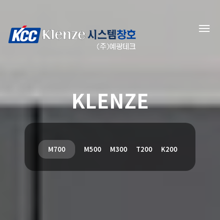
KLENZE
M700
M500
M300
T200
K200